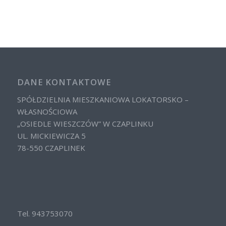
DANE KONTAKTOWE
SPÓŁDZIELNIA MIESZKANIOWA LOKATORSKO –
WŁASNOŚCIOWA
„OSIEDLE WIESZCZÓW” W CZAPLINKU
UL. MICKIEWICZA 5
78-550 CZAPLINEK
Tel. 943753070